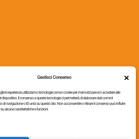
Accessori
(19)
Chiodi
(2)
Groppini e graffe
(26)
Imballaggio
(15)
Gestisci Consenso
migliori esperienze, utilizziamo tecnologie come i cookie per memorizzare e/o accedere alle
l dispositivo. Il consenso a queste tecnologie ci permetterà di elaborare dati come il
i navigazione o ID unici su questo sito. Non acconsentire o ritirare il consenso può influire
u alcune caratteristiche e funzioni.