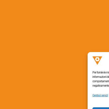
Per fornire le 
informazioni de
comportamento d
negativamente s
Tel. +390438454064,
Gestisci servizi
+390438453363
Fax +390438655009