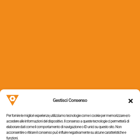
Imballaggio
(15)
Via dei Colli, 153
31058 Susegana (TV)
Gestisci Consenso
P.I. 05052320263
Per fornire le migliori esperienze, utilizziamo tecnologie come i cookie per memorizzare e/o
accedere alle informazioni del dispositivo. Il consenso a queste tecnologie ci permetterà di
elaborare dati come il comportamento di navigazione o ID unici su questo sito. Non
acconsentire o ritirare il consenso può influire negativamente su alcune caratteristiche e
funzioni.