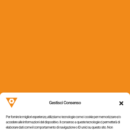
Nastri adesivi
(3)
Reggette
(3)
Via dei Colli, 153
31058 Susegana (TV)
Gestisci Consenso
P.I. 05052320263
Per fornire le migliori esperienze, utilizziamo tecnologie come i cookie per memorizzare e/o
accedere alle informazioni del dispositivo. Il consenso a queste tecnologie ci permetterà di
elaborare dati come il comportamento di navigazione o ID unici su questo sito. Non