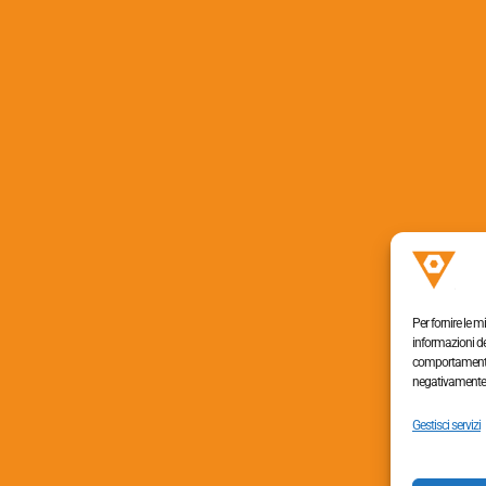
Per fornire le 
informazioni de
comportamento d
negativamente s
Tel. +390438454064,
Gestisci servizi
+390438453363
Fax +390438655009