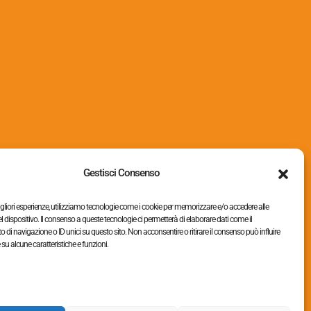
Accessori
(19)
Chiodi
(2)
Groppini e graffe
(26)
Imballaggio
(15)
Gestisci Consenso
migliori esperienze, utilizziamo tecnologie come i cookie per memorizzare e/o accedere alle
l dispositivo. Il consenso a queste tecnologie ci permetterà di elaborare dati come il
i navigazione o ID unici su questo sito. Non acconsentire o ritirare il consenso può influire
u alcune caratteristiche e funzioni.