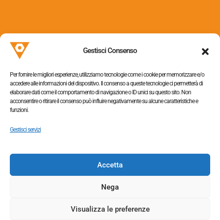
Via dei Colli, 153
31058 Susegana (TV)
Gestisci Consenso
P.I. 05052320263
Per fornire le migliori esperienze, utilizziamo tecnologie come i cookie per memorizzare e/o
accedere alle informazioni del dispositivo. Il consenso a queste tecnologie ci permetterà di
elaborare dati come il comportamento di navigazione o ID unici su questo sito. Non
acconsentire o ritirare il consenso può influire negativamente su alcune caratteristiche e
funzioni.
Informativa sulla privacy
–
Cookie policy
Gestisci servizi
Accetta
Tel. +390438454064,
+390438453363
Nega
Fax +390438655009
Visualizza le preferenze