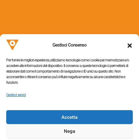
Via dei Colli, 153
31058 Susegana (TV)
Gestisci Consenso
P.I. 05052320263
Per fornire le migliori esperienze, utilizziamo tecnologie come i cookie per memorizzare e/o
accedere alle informazioni del dispositivo. Il consenso a queste tecnologie ci permetterà di
elaborare dati come il comportamento di navigazione o ID unici su questo sito. Non
acconsentire o ritirare il consenso può influire negativamente su alcune caratteristiche e
funzioni.
Informativa sulla privacy
–
Cookie policy
Gestisci servizi
Accetta
Tel. +390438454064,
+390438453363
Nega
Fax +390438655009