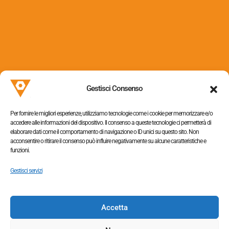
Via dei Colli, 153
31058 Susegana (TV)
Gestisci Consenso
P.I. 05052320263
Per fornire le migliori esperienze, utilizziamo tecnologie come i cookie per memorizzare e/o
accedere alle informazioni del dispositivo. Il consenso a queste tecnologie ci permetterà di
elaborare dati come il comportamento di navigazione o ID unici su questo sito. Non
acconsentire o ritirare il consenso può influire negativamente su alcune caratteristiche e
funzioni.
Informativa sulla privacy
–
Cookie policy
Gestisci servizi
Accetta
Tel. +390438454064,
+390438453363