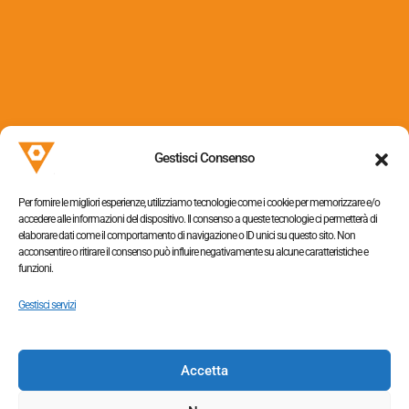
Via dei Colli, 153
31058 Susegana (TV)
Gestisci Consenso
P.I. 05052320263
Per fornire le migliori esperienze, utilizziamo tecnologie come i cookie per memorizzare e/o
accedere alle informazioni del dispositivo. Il consenso a queste tecnologie ci permetterà di
elaborare dati come il comportamento di navigazione o ID unici su questo sito. Non
acconsentire o ritirare il consenso può influire negativamente su alcune caratteristiche e
funzioni.
Informativa sulla privacy
–
Cookie policy
Gestisci servizi
Accetta
Tel. +390438454064,
+390438453363