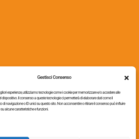
Accessori
(19)
Chiodi
(2)
Groppini e graffe
(26)
Imballaggio
(15)
Gestisci Consenso
migliori esperienze, utilizziamo tecnologie come i cookie per memorizzare e/o accedere alle
l dispositivo. Il consenso a queste tecnologie ci permetterà di elaborare dati come il
i navigazione o ID unici su questo sito. Non acconsentire o ritirare il consenso può influire
u alcune caratteristiche e funzioni.