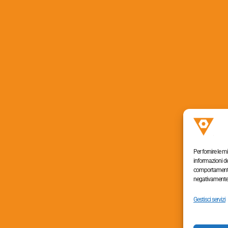
Per fornire le 
informazioni de
comportamento d
negativamente s
Tel. +390438454064,
Gestisci servizi
+390438453363
Fax +390438655009