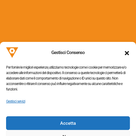
Via dei Colli, 153
31058 Susegana (TV)
Gestisci Consenso
P.I. 05052320263
Per fornire le migliori esperienze, utilizziamo tecnologie come i cookie per memorizzare e/o
accedere alle informazioni del dispositivo. Il consenso a queste tecnologie ci permetterà di
elaborare dati come il comportamento di navigazione o ID unici su questo sito. Non
acconsentire o ritirare il consenso può influire negativamente su alcune caratteristiche e
funzioni.
Informativa sulla privacy
–
Cookie policy
Gestisci servizi
Accetta
Tel. +390438454064,
+390438453363