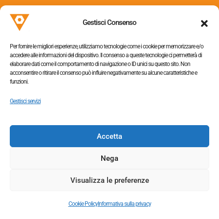
Via dei Colli, 153
31058 Susegana (TV)
Gestisci Consenso
P.I. 05052320263
Per fornire le migliori esperienze, utilizziamo tecnologie come i cookie per memorizzare e/o
accedere alle informazioni del dispositivo. Il consenso a queste tecnologie ci permetterà di
elaborare dati come il comportamento di navigazione o ID unici su questo sito. Non
acconsentire o ritirare il consenso può influire negativamente su alcune caratteristiche e
funzioni.
Informativa sulla privacy
–
Cookie policy
Gestisci servizi
Accetta
Tel. +390438454064,
+390438453363
Nega
Fax +390438655009
Visualizza le preferenze
Cookie Policy
Informativa sulla privacy
© 2026 ASIF srl. All rights reserved |
Credits