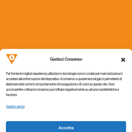
Via dei Colli, 153
31058 Susegana (TV)
Gestisci Consenso
P.I. 05052320263
Per fornire le migliori esperienze, utilizziamo tecnologie come i cookie per memorizzare e/o
accedere alle informazioni del dispositivo. Il consenso a queste tecnologie ci permetterà di
elaborare dati come il comportamento di navigazione o ID unici su questo sito. Non
acconsentire o ritirare il consenso può influire negativamente su alcune caratteristiche e
funzioni.
Informativa sulla privacy
–
Cookie policy
Gestisci servizi
Accetta