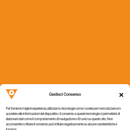
Barilotti con bordo
Via dei Colli, 153
31058 Susegana (TV)
Gestisci Consenso
P.I. 05052320263
Per fornire le migliori esperienze, utilizziamo tecnologie come i cookie per memorizzare e/o
accedere alle informazioni del dispositivo. Il consenso a queste tecnologie ci permetterà di
elaborare dati come il comportamento di navigazione o ID unici su questo sito. Non
acconsentire o ritirare il consenso può influire negativamente su alcune caratteristiche e
funzioni.