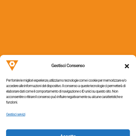
Via dei Colli, 153
31058 Susegana (TV)
Gestisci Consenso
P.I. 05052320263
Per fornire le migliori esperienze, utilizziamo tecnologie come i cookie per memorizzare e/o
accedere alle informazioni del dispositivo. Il consenso a queste tecnologie ci permetterà di
elaborare dati come il comportamento di navigazione o ID unici su questo sito. Non
acconsentire o ritirare il consenso può influire negativamente su alcune caratteristiche e
funzioni.
Informativa sulla privacy
–
Cookie policy
Gestisci servizi