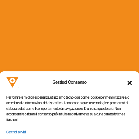
Via dei Colli, 153
31058 Susegana (TV)
Gestisci Consenso
P.I. 05052320263
Per fornire le migliori esperienze, utilizziamo tecnologie come i cookie per memorizzare e/o
accedere alle informazioni del dispositivo. Il consenso a queste tecnologie ci permetterà di
elaborare dati come il comportamento di navigazione o ID unici su questo sito. Non
acconsentire o ritirare il consenso può influire negativamente su alcune caratteristiche e
funzioni.
Informativa sulla privacy
–
Cookie policy
Gestisci servizi