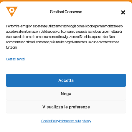
31058 Susegana (TV)
Gestisci Consenso
P.I. 05052320263
Per fornire le migliori esperienze, utilizziamo tecnologie come i cookie per memorizzare e/o
accedere alle informazioni del dispositivo. Il consenso a queste tecnologie ci permetterà di
elaborare dati come il comportamento di navigazione o ID unici su questo sito. Non
acconsentire o ritirare il consenso può influire negativamente su alcune caratteristiche e
funzioni.
Informativa sulla privacy
–
Cookie policy
Gestisci servizi
Accetta
Tel. +390438454064,
+390438453363
Nega
Fax +390438655009
Visualizza le preferenze
Cookie Policy
Informativa sulla privacy
© 2026 ASIF srl. All rights reserved |
Credits