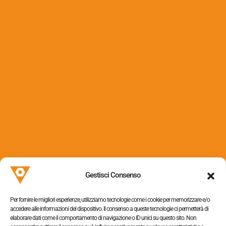
Viti truciolari con foro per
cappuccio
Via dei Colli, 153
31058 Susegana (TV)
Gestisci Consenso
P.I. 05052320263
Per fornire le migliori esperienze, utilizziamo tecnologie come i cookie per memorizzare e/o
accedere alle informazioni del dispositivo. Il consenso a queste tecnologie ci permetterà di
elaborare dati come il comportamento di navigazione o ID unici su questo sito. Non