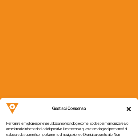
Dadi ciechi con cupola in
ferro
Via dei Colli, 153
31058 Susegana (TV)
Gestisci Consenso
P.I. 05052320263
Per fornire le migliori esperienze, utilizziamo tecnologie come i cookie per memorizzare e/o
accedere alle informazioni del dispositivo. Il consenso a queste tecnologie ci permetterà di
elaborare dati come il comportamento di navigazione o ID unici su questo sito. Non